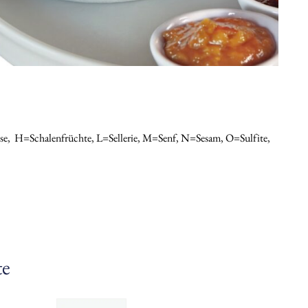
ose,
H=schalenfrüchte, L=sellerie, M=senf, N=sesam, O=sulfite,
te