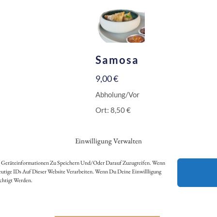
Samosa
9,00
€
Abholung/Vor
Ort:
8,50
€
Inkl. 10 % MwSt.
Einwilligung Verwalten
Zzgl.
Versandkosten
VARIANTE
m Geräteinformationen Zu Speichern Und/oder Darauf Zuzugreifen. Wenn
tige IDs Auf Dieser Website Verarbeiten. Wenn Du Deine Einwillligung
AUSWÄHLEN
chtigt Werden.
VERTRAG WIDERRUFEN