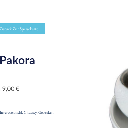
Zurück Zur Speisekarte
 Pakora
9,00
€
:
chererbsenmehl, Chutney, Gebacken