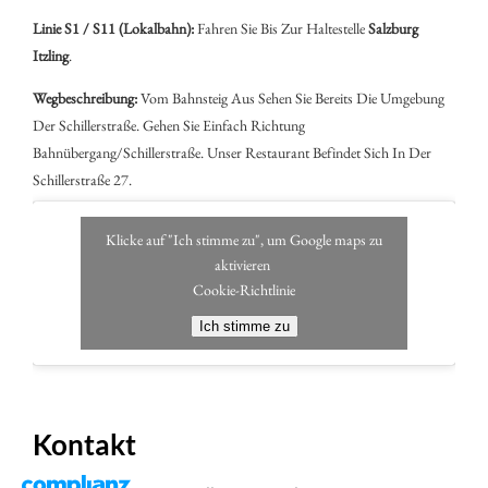
Mit Dem Zug (S-Bahn / Lokalbahn)
Der Bahnhof
„Salzburg Itzling“
Befindet Sich In Unmittelbarer Nähe.
Linie S1 / S11 (Lokalbahn):
Fahren Sie Bis Zur Haltestelle
Salzburg
Itzling
.
Wegbeschreibung:
Vom Bahnsteig Aus Sehen Sie Bereits Die Umgebung
Der Schillerstraße. Gehen Sie Einfach Richtung
Bahnübergang/Schillerstraße. Unser Restaurant Befindet Sich In Der
Schillerstraße 27.
Einwilligung Verwalten
Um Dir Ein Optimales Erlebnis Zu Bieten, Verwenden Wir Technologien Wie Cookies,
Um Geräteinformationen Zu Speichern Und/oder Darauf Zuzugreifen. Wenn Du
Diesen Technologien Zustimmst, Können Wir Daten Wie Das Surfverhalten Oder
Klicke auf "Ich stimme zu", um Google maps zu
Eindeutige IDs Auf Dieser Website Verarbeiten. Wenn Du Deine Einwillligung Nicht
Erteilst Oder Zurückziehst, Können Bestimmte Merkmale Und Funktionen
aktivieren