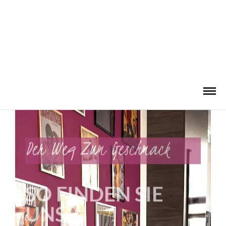
Der
Weg
Zum
Geschmack
SO
FINDEN
SIE