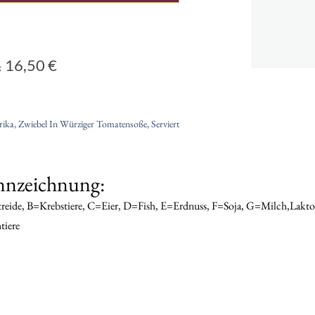
16,50
€
:
rika, Zwiebel In Würziger Tomatensoße, Serviert
nnzeichnung:
reide, B=Krebstiere, C=Eier, D=Fish, E=Erdnuss, F=Soja, G=Milch,Lakt
tiere