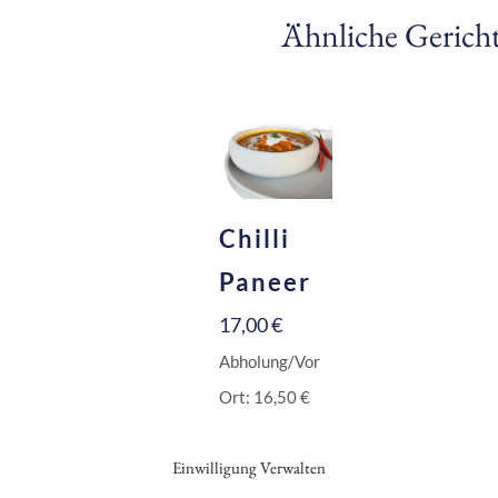
Ähnliche Gerich
Chilli
Paneer
17,00
€
Abholung/Vor
Ort:
16,50
€
Inkl. 10 % MwSt.
Einwilligung Verwalten
Zzgl.
Versandkosten