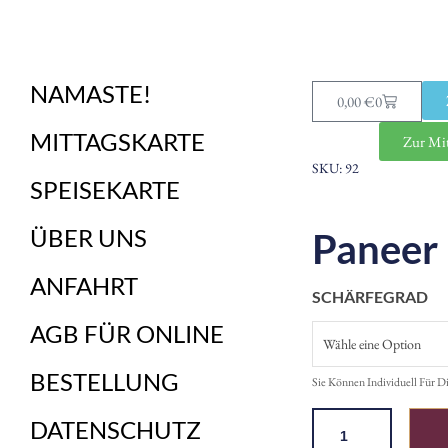
NAMASTE!
0,00
€
0
MITTAGSKARTE
Zur Mit
SKU: 92
SPEISEKARTE
ÜBER UNS
Paneer
ANFAHRT
SCHÄRFEGRAD
AGB FÜR ONLINE
BESTELLUNG
Sie Können Individuell Für D
DATENSCHUTZ