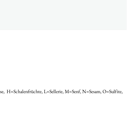
ose,
H=schalenfrüchte, L=sellerie, M=senf, N=sesam, O=sulfite,