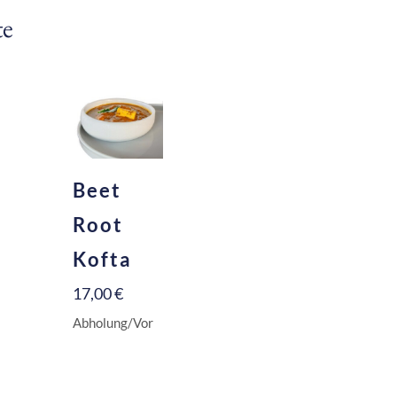
te
Beet
Root
Kofta
17,00
€
Abholung/Vor
Ort:
16,50
€
Inkl. 10 % MwSt.