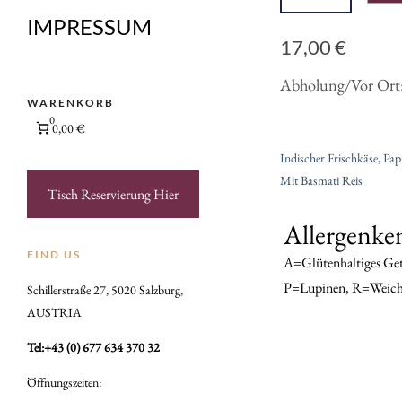
IMPRESSUM
17,00
€
Abholung/Vor Ort
WARENKORB
0
0,00 €
Indischer Frischkäse, Pap
Mit Basmati Reis
Tisch Reservierung Hier
Allergenke
FIND US
A=Glütenhaltiges Get
P=Lupinen, R=Weich
Schillerstraße 27, 5020 Salzburg​,
AUSTRIA
Tel:
+43 (0) 677 634 370 32
Öffnungszeiten: