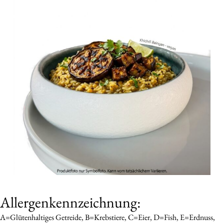
Allergenkennzeichnung:
A=Glütenhaltiges Getreide, B=Krebstiere, C=Eier, D=Fish, E=Erdnuss,