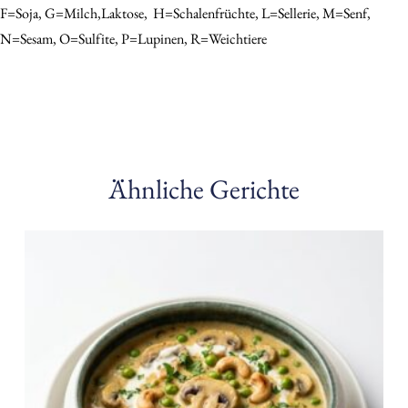
F=Soja, G=Milch,Laktose,
H=schalenfrüchte, L=sellerie, M=senf,
N=sesam, O=sulfite, P=Lupinen, R=Weichtiere
Ähnliche Gerichte