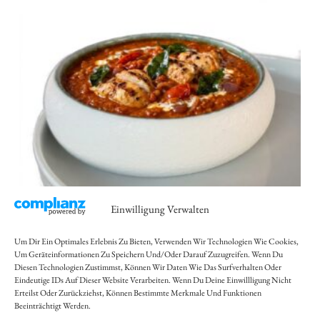
Einwilligung Verwalten
Um Dir Ein Optimales Erlebnis Zu Bieten, Verwenden Wir Technologien Wie Cookies,
Menü: Madurai Chicken Tikka
Um Geräteinformationen Zu Speichern Und/oder Darauf Zuzugreifen. Wenn Du
Diesen Technologien Zustimmst, Können Wir Daten Wie Das Surfverhalten Oder
Masala (G)
Eindeutige IDs Auf Dieser Website Verarbeiten. Wenn Du Deine Einwillligung Nicht
Erteilst Oder Zurückziehst, Können Bestimmte Merkmale Und Funktionen
Beeinträchtigt Werden.
12,50
€