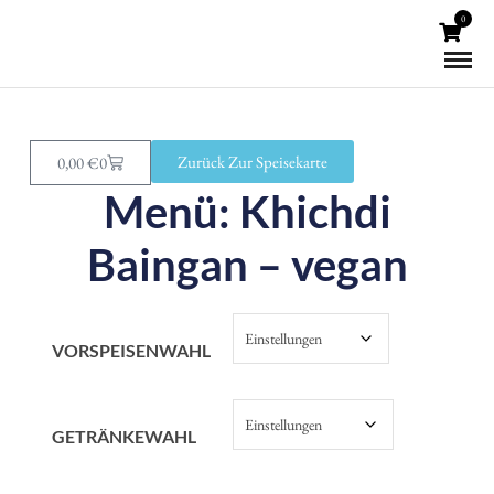
0
Zurück Zur Speisekarte
0,00
€
0
Menü: Khichdi
Baingan – vegan
VORSPEISENWAHL
GETRÄNKEWAHL