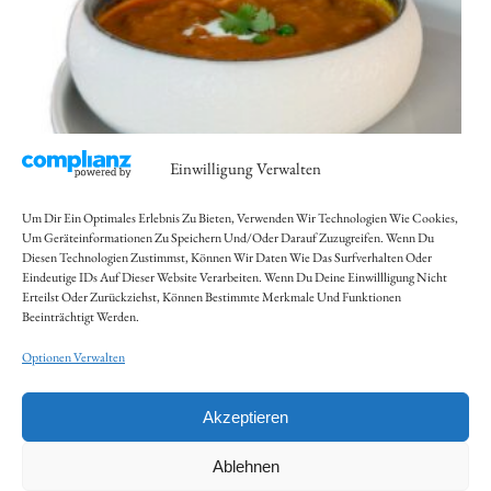
Einwilligung Verwalten
Um Dir Ein Optimales Erlebnis Zu Bieten, Verwenden Wir Technologien Wie Cookies,
Um Geräteinformationen Zu Speichern Und/oder Darauf Zuzugreifen. Wenn Du
Diesen Technologien Zustimmst, Können Wir Daten Wie Das Surfverhalten Oder
Tomato Shorba
Eindeutige IDs Auf Dieser Website Verarbeiten. Wenn Du Deine Einwillligung Nicht
Erteilst Oder Zurückziehst, Können Bestimmte Merkmale Und Funktionen
Beeinträchtigt Werden.
7,00
€
Abholung/Vor Ort:
6,50
€
Optionen Verwalten
Inkl. 10 % MwSt.
Akzeptieren
Zzgl.
Versandkosten
Ablehnen
VARIANTE AUSWÄHLEN