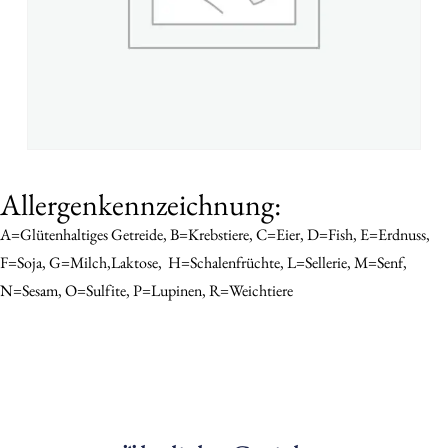
Allergenkennzeichnung:
A=Glütenhaltiges Getreide, B=Krebstiere, C=Eier, D=Fish, E=Erdnuss,
F=Soja, G=Milch,Laktose,
H=schalenfrüchte, L=sellerie, M=senf,
N=sesam, O=sulfite, P=Lupinen, R=Weichtiere