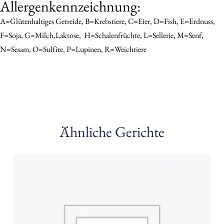
Allergenkennzeichnung:
A=Glütenhaltiges Getreide, B=Krebstiere, C=Eier, D=Fish, E=Erdnuss,
F=Soja, G=Milch,Laktose,
H=schalenfrüchte, L=sellerie, M=senf,
N=sesam, O=sulfite, P=Lupinen, R=Weichtiere
Ähnliche Gerichte