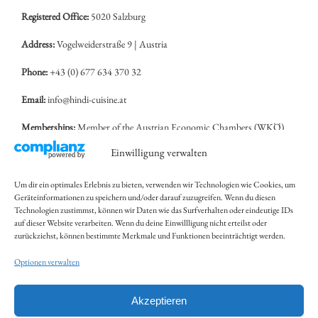
Registered Office:
5020 Salzburg
Address:
Vogelweiderstraße 9 | Austria
Phone:
+43 (0) 677 634 370 32
Email:
info@hindi-cuisine.at
Memberships:
Member of the Austrian Economic Chambers (WKÖ)
and the Salzburg Economic Chamber (WK Salzburg)
Einwilligung verwalten
Applicable Legislation:
Trade Regulation Act
Um dir ein optimales Erlebnis zu bieten, verwenden wir Technologien wie Cookies, um
(Gewerbeordnung):
www.ris.bka.gv.at
Geräteinformationen zu speichern und/oder darauf zuzugreifen. Wenn du diesen
Technologien zustimmst, können wir Daten wie das Surfverhalten oder eindeutige IDs
Supervisory Authority:
Bezirkshauptmannschaft Salzburg (Salzburg
auf dieser Website verarbeiten. Wenn du deine Einwillligung nicht erteilst oder
District Authority)
zurückziehst, können bestimmte Merkmale und Funktionen beeinträchtigt werden.
Optionen verwalten
Dispute Resolution:
Consumers have the option to submit complaints to
the EU’s Online Dispute Resolution platform:
http://ec.europa.eu/odr
.
You may also direct any complaints to the email address provided above.
Akzeptieren