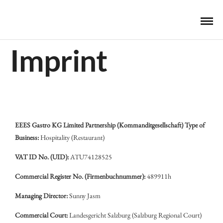
Imprint
EEES Gastro KG
Limited Partnership (Kommanditgesellschaft)
Type of
Business:
Hospitality (Restaurant)
VAT ID No. (UID):
ATU74128525
Commercial Register No. (Firmenbuchnummer):
489911h
Managing Director:
Sunny Jasm
Commercial Court:
Landesgericht Salzburg (Salzburg Regional Court)